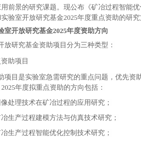
应用前景的研究课题。
现公布《矿冶过程智能优
和实验室开放研究基金
2025
年度重点资助的研究
验室开放研究基金202
5
年度资助方向
开放研究基金资助项目分为三种类型：
点资助项目
助项目是实验室急需研究的重点问题，优先资
2025年度拟重点资助的方向包括：
图像处理技术在矿冶过程的应用研究；
矿冶生产过程建模方法与仿真技术研究；
矿冶生产过程智能优化控制技术研究；