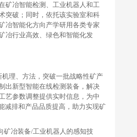
在矿冶智能检测、工业机器人和工
术突破；同时，依托该实验室和科
矿冶智能化方向产学研用各类专家
矿冶行业高效、绿色和智能化发
新机理、方法，突破一批战略性矿产
制出新型智能在线检测装备，解决
工艺参数调整提供实时信息，为中
能减排和产品品质提高，助力实现矿
向矿冶装备
/
工业机器人的感知技