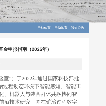
乐动体育
-
乐动体育
-
通知公告
金申报指南（2025年）
:
室”）于2022年通过国家科技部批
矿冶过程动态环境下智能感知、智能工
化、机器人与装备群体共融协同智
前沿技术研究，并在矿冶过程数字