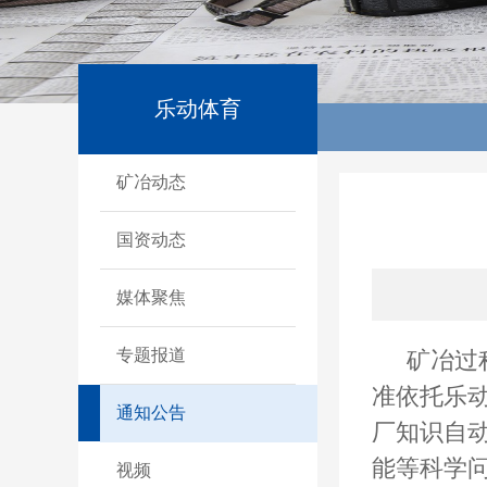
乐动体育
矿冶动态
国资动态
媒体聚焦
专题报道
矿冶过
准依托乐动
通知公告
厂知识自
能等科学
视频