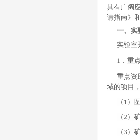
具有广阔
请指南》
一、
实
实验室
1．重
重点资
域的项目，
（1）
（2）
（3）