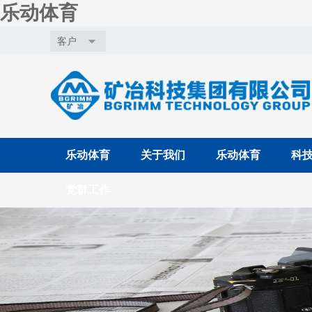
乐动体育
客户
乐动体育
关于我们
乐动体育
科
党群工作