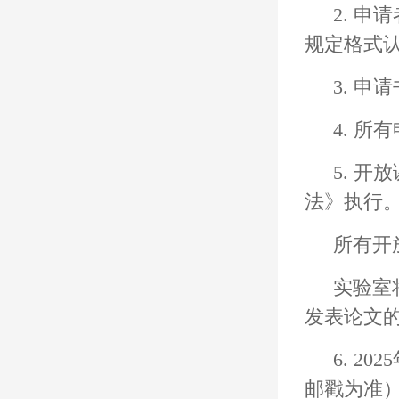
2.
申请
规定格式
3
.
申请
4
.
所有
5
.
开放
法
》执行
所有开
实验室
发表论文
6. 202
5
邮戳为准