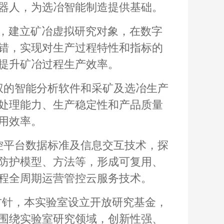
器人，为选冶智能制造提供基础
。
，建立矿冶虚拟研究对象，在数字
错，实现对生产过程特性和指标的
提升矿冶过程生产效率
。
权的智能分析软件和采矿及选冶生产
处理能力、生产稳定性和产品质量
用效率。
控平台数据标准及信息交互技术，探
防护模型、方法等，形成可复用、
程全周期运营管控云服务技术
。
方针，本实验室设立开放研究基金，
围绕实验室研究领域，创新性强、