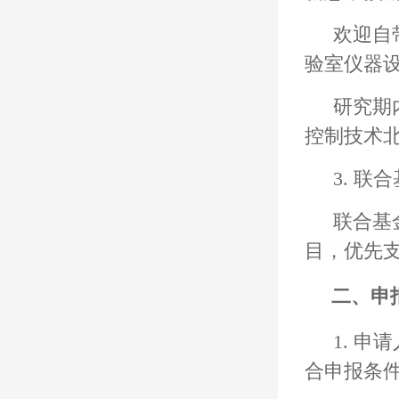
欢迎自
验室仪器
研究期
控制技术
3
.
联合
联合基
目，优先
二、
申
1.
申请
合申报条