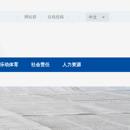
|
网站群
|
在线投稿
|
|
中文
乐动体育
社会责任
人力资源