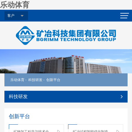
乐动体育
客户
乐动体育
-
科技研发
-
创新平台
科技研发
创新平台
矿物加工科学与技术全国重点实验室
矿冶过程智能优化制造全国重点实验室