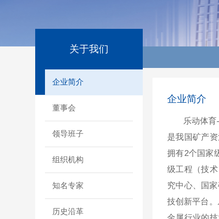
关于我们
企业简介
企业简介
董事会
乐动体育
领导班子
是我国矿产资
拥有2个国家
组织机构
级工程（技术
究中心、国家
知名专家
技创新平台。
历史沿革
金属行业的技