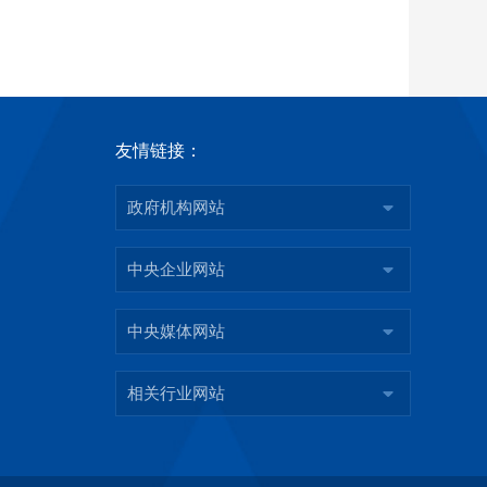
友情链接：
政府机构网站
中央企业网站
中央媒体网站
相关行业网站