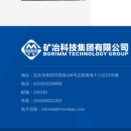
地址：北京市南四环西路188号总部基地十八区23号楼
电话：(010)63299888
邮编：100160
传真：(010)68321362
电子信箱：infonet@mmmbao.com