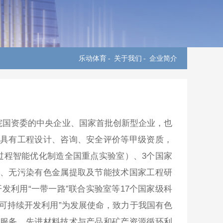
乐动体育
-
关于我们
-
企业简介
务院国资委的中央企业、国家首批创新型企业，也
具有工程设计、咨询、安全评价等甲级资质，
过程智能优化制造全国重点实验室）、3个国家
、无污染有色金属提取及节能技术国家工程研
发利用“一带一路”联合实验室等17个国家级科
的可持续开发利用”为发展使命，致力于我国有色
服务、先进材料技术与产品和矿产资源循环利