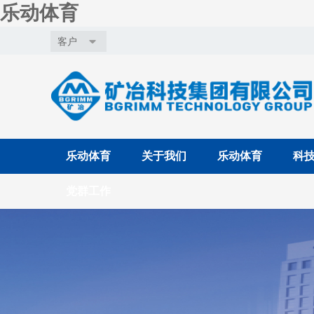
乐动体育
客户
乐动体育
关于我们
乐动体育
科
党群工作