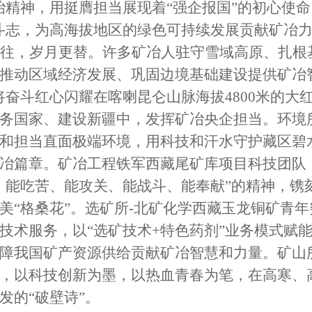
冶精神，用挺膺担当展现着“强企报国”的初心使
斗志，为高海拔地区的绿色可持续发展贡献矿冶
往，岁月更替。许多矿冶人驻守雪域高原、扎根
推动区域经济发展、巩固边境基础建设提供矿冶
将奋斗红心闪耀在喀喇昆仑山脉海拔4800米的
务国家、建设新疆中，发挥矿冶央企担当。环境所
和担当直面极端环境，用科技和汗水守护藏区碧
冶篇章。矿冶工程铁军西藏尾矿库项目科技团队
、能吃苦、能攻关、能战斗、能奉献”的精神，镌刻
美“格桑花”。选矿所-北矿化学西藏玉龙铜矿青年
技术服务，以“选矿技术+特色药剂”业务模式赋
障我国矿产资源供给贡献矿冶智慧和力量。矿山
，以科技创新为墨，以热血青春为笔，在高寒、
发的“破壁诗”。