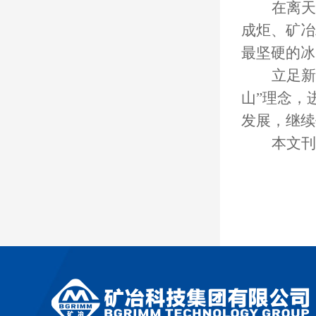
在离天
成炬、矿冶
最坚硬的冰
立足新
山”理念，
发展，继续
本文刊