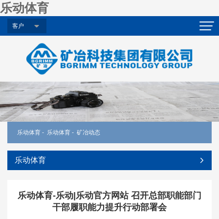
乐动体育
客户
乐动体育
-
乐动体育
-
矿冶动态
乐动体育
乐动体育-乐动|乐动官方网站 召开总部职能部门
干部履职能力提升行动部署会