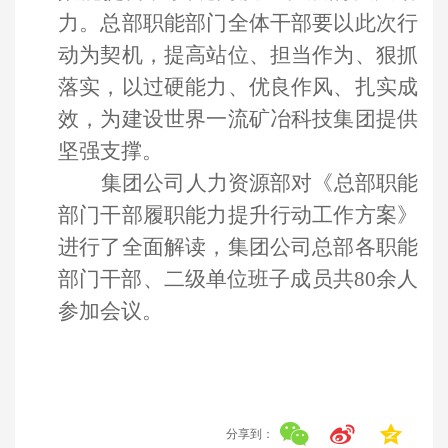
力。总部职能部门全体干部要以此次行
动为契机，提高站位、担当作为、狠抓
落实，以过硬能力、优良作风、扎实成
效，为建设世界一流矿冶科技集团提供
坚强支撑。
集团公司人力资源部对《总部职能
部门干部履职能力提升行动工作方案》
进行了全面解读，集团公司总部各职能
部门干部、二级单位班子成员共
80余人
参加会议。
分享到：